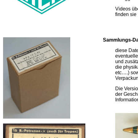
Videos üb
finden sie 
Sammlungs-Da
diese Dat
eventuelle
und zusätz
die physik
etc….) sow
Verpackung
Die Versio
der Gescho
Informati