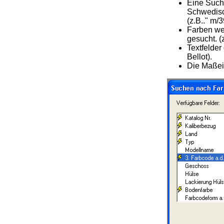
Eine Suc
Schwedis
(z.B.." m/
Farben we
gesucht. (
Textfelder
Bellot).
Die Maßei