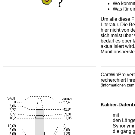
?
Wo kommt 
Was für ein
Um alle diese F
Literatur. Die 
hier nicht von d
sich meist über
bedarf es ebenf
aktualisiert wi
Munitionsherste
CartWinPro vere
recherchiert Ih
(Informationen zum 
Kaliber-Daten
mit
den Länge
Synonymna
die gängi