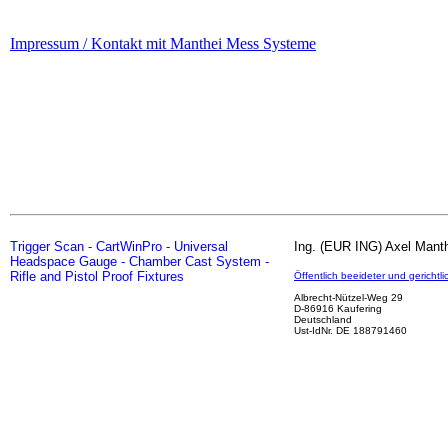
Impressum / Kontakt mit Manthei Mess Systeme
Trigger Scan - CartWinPro - Universal
Ing. (EUR ING) Axel Mant
Headspace Gauge - Chamber Cast System -
Rifle and Pistol Proof Fixtures
Öffentlich beeideter und gerichtli
Albrecht-Nützel-Weg 29
D-86916 Kaufering
Deutschland
Ust-IdNr. DE 188791460