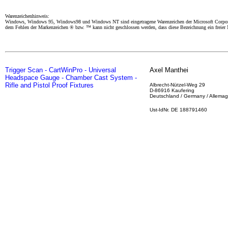
Warenzeichenhinweis:
Windows, Windows 95, Windows98 und Windows NT sind eingetragene Warenzeichen der Microsoft Corporatio
dem Fehlen der Markenzeichen ® bzw. ™ kann nicht geschlossen werden, dass diese Bezeichnung ein freier
Trigger Scan - CartWinPro - Universal
Axel Manthei
Headspace Gauge - Chamber Cast System -
Rifle and Pistol Proof Fixtures
Albrecht-Nützel-Weg 29
D-86916 Kaufering
Deutschland / Germany / Allema
Ust-IdNr. DE 188791460