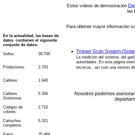
De
Estos vídeos de demostración
las
Para obtener mayor información s
En la actualidad, las bases de
datos
contienen el siguiente
conjunto de datos:
Trigger Scan System (
Sist
Sellos:
30.700
La medición del sistema
del gati
autoridades. En esta página inte
Productores:
2.703
técnicos,
asi com una versión d
Calibres:
1.640
Nosotros podemos asesorarle
Calibres
5.356
Sinónimos:
departam
Códigos de
2.710
colores:
Cartuchos
5.321
completos:
Fotos:
25.484