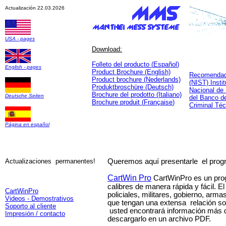
Actualización 22.03.2026
USA - pages
Download:
Folleto del producto (
Español
)
English - pages
P
roduct Brochure (English)
Recomendad
P
roduct brochure (Nederlands)
(NIST) Instit
P
roduktbroschüre (Deutsch)
Nacional de
Brochure del prodotto (Italiano)
Deutsche Seiten
del Banco d
Brochure produit (
França
ise
)
Criminal Té
Página en español
Actualizaciones
permanentes!
Queremos aquí presentarle
el prog
CartWin Pro
CartWinPro es un prog
calibres de manera rápida y fácil. 
CartWinPro
policiales, militares, gobierno, arm
Videos - Demostrativos
que tengan una extensa
relación s
Soporto al cliente
usted encontrará información más 
Impresión / contacto
descargarlo en un archivo PDF.